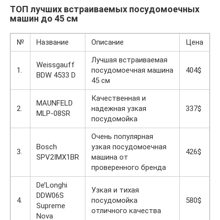
ТОП лучших встраиваемых посудомоечных
машин до 45 см
№
Название
Описание
Цена
Лучшая встраиваемая
Weissgauff
1.
посудомоечная машина
404$
BDW 4533 D
45 см
Качественная и
MAUNFELD
2.
надежная узкая
337$
MLP-08SR
посудомойка
Очень популярная
Bosch
узкая посудомоечная
3.
426$
SPV2IMX1BR
машина от
проверенного бренда
De’Longhi
Узкая и тихая
DDW06S
4.
посудомойка
580$
Supreme
отличного качества
Nova