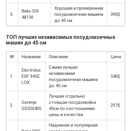
Хорошая и проверенная
Beko DIS
5.
посудомоечная машина
390$
48130
до 45 см
ТОП лучших независимых посудомоечных
машин до 45 см
№
Название
Описание
Цена
Самая лучшая
Electrolux
независимая
1.
ESF 9452
540$
посудомоечная машина
LOX
до 45 см
Лучшая отдельно
Gorenje
стоящая посудомойка
2.
297$
GS52040S
45см по соотношению
цены и качества
Надежная и популярная