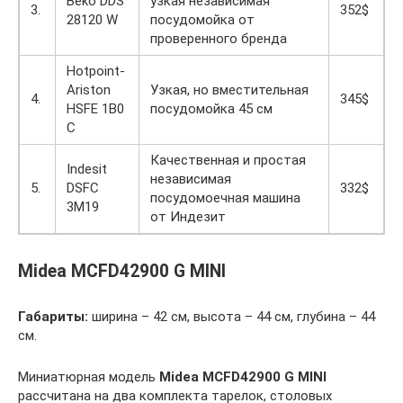
Beko DDS
узкая независимая
3.
352$
28120 W
посудомойка от
проверенного бренда
Hotpoint-
Ariston
Узкая, но вместительная
4.
345$
HSFE 1B0
посудомойка 45 см
C
Качественная и простая
Indesit
независимая
5.
DSFC
332$
посудомоечная машина
3M19
от Индезит
Midea MCFD42900 G MINI
Габариты:
ширина – 42 см, высота – 44 см, глубина – 44
см.
Миниатюрная модель
Midea MCFD42900 G MINI
рассчитана на два комплекта тарелок, столовых