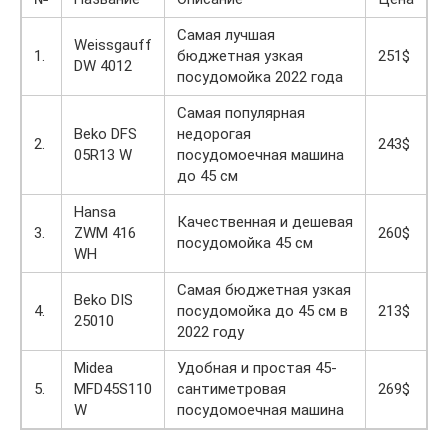
Самая лучшая
Weissgauff
1.
бюджетная узкая
251$
DW 4012
посудомойка 2022 года
Самая популярная
Beko DFS
недорогая
2.
243$
05R13 W
посудомоечная машина
до 45 см
Hansa
Качественная и дешевая
3.
ZWM 416
260$
посудомойка 45 см
WH
Самая бюджетная узкая
Beko DIS
4.
посудомойка до 45 см в
213$
25010
2022 году
Midea
Удобная и простая 45-
5.
MFD45S110
сантиметровая
269$
W
посудомоечная машина