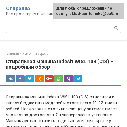
Перейти
Стиралка
Для любых предложений по
к
Всё про стирку и машинки
сайту: sklad-santehnika@cp9.ru
контенту
Поиск:
Главная
»
Ремонт и сервис
Стиральная машина Indesit WISL 103 (CIS) –
подробный обзор
Стиральная машина Indesit WISL 103 (CIS) относится к
классу бюджетных моделей и стоит всего 11-12 тысяч
рублей. Несмотря на столь низкую цену автомат имеет
множество достоинств. Он универсален в установке.
Машинку можно ставить отдельно или, сняв крышку,
встраивать под столешницу. Вместимость модели тоже