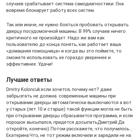
случаев срабатывает система самодиагностики. Она
вовремя блокирует работу всех систем.
Так или иначе, не нужно бояться пробовать открывать
дверцу посудомоечной машины. В 99% случаев ничего
критичного не произойдет. Надо же вам как
пользователю до конца понять, как работает ваша
«домашняя помощница» и когда вы это поймете, то
сможете использовать ее гораздо увереннее и
эффективнее. Удачи!
Лучшие ответы
Dmitry Koloncuk:если хочется, почему нет? даже
забрызгать не должна. современные машины при
открывании дверцы автоматически выключаются а вот
у старых (лет 10 и старше) такой функции могла не быть
при открывании дверцы сбрасывается программа, и если
порошок высыпался, придется досыпатьДмитрий:Да
откройте, конечно) Потом расскажете, что получилось…
Екатерина:Что, не тот режим включили и зарядили не на