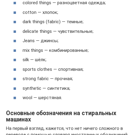
colored things — разноцветная одежда;
сotton — хлопок;
dark things (fabric) — темные;
delicate things — чувствительные;
Jeans — джинсы;
mix things — комбинированные;
silk — шёлк;
sports clothes — спортивная;
strong fabric — прочная;
synthetic — синтетика;
wool — шерстяная.
Основные обозначения на стиральных
машинах
На первый взгляд, кажется, что нет ничего сложного в
переводе с помощью словаря иностранных обозначений.