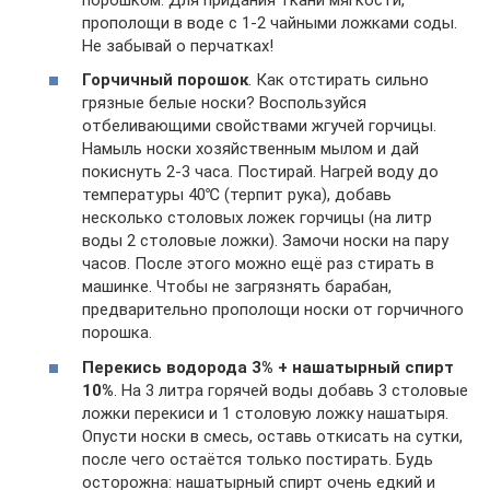
прополощи в воде с 1-2 чайными ложками соды.
Не забывай о перчатках!
Горчичный порошок
. Как отстирать сильно
грязные белые носки? Воспользуйся
отбеливающими свойствами жгучей горчицы.
Намыль носки хозяйственным мылом и дай
покиснуть 2-3 часа. Постирай. Нагрей воду до
температуры 40℃ (терпит рука), добавь
несколько столовых ложек горчицы (на литр
воды 2 столовые ложки). Замочи носки на пару
часов. После этого можно ещё раз стирать в
машинке. Чтобы не загрязнять барабан,
предварительно прополощи носки от горчичного
порошка.
Перекись водорода 3% + нашатырный спирт
10%
. На 3 литра горячей воды добавь 3 столовые
ложки перекиси и 1 столовую ложку нашатыря.
Опусти носки в смесь, оставь откисать на сутки,
после чего остаётся только постирать. Будь
осторожна: нашатырный спирт очень едкий и