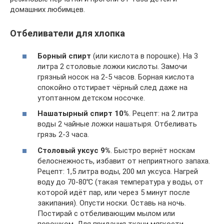
домашних любимцев.
Отбеливатели для хлопка
Борный спирт
(или кислота в порошке). На 3
литра 2 столовые ложки кислоты. Замочи
грязный носок на 2-5 часов. Борная кислота
спокойно отстирает чёрный след даже на
утоптанном детском носочке.
Нашатырный спирт 10%
. Рецепт: на 2 литра
воды 2 чайные ложки нашатыря. Отбеливать
грязь 2-3 часа.
Столовый уксус 9%
. Быстро вернёт носкам
белоснежность, избавит от неприятного запаха.
Рецепт: 1,5 литра воды, 200 мл уксуса. Нагрей
воду до 70-80℃ (такая температура у воды, от
которой идёт пар, или через 5 минут после
закипания). Опусти носки. Оставь на ночь.
Постирай с отбеливающим мылом или
порошком. Для придания ткани мягкости,