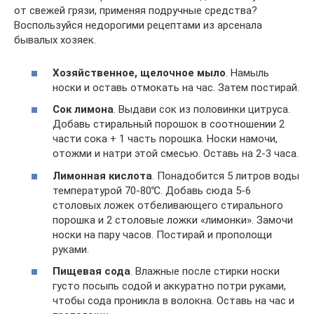
от свежей грязи, применяя подручные средства?
Воспользуйся недорогими рецептами из арсенала
бывалых хозяек.
Хозяйственное, щелочное мыло
. Намыль
носки и оставь отмокать на час. Затем постирай.
Сок лимона
. Выдави сок из половинки цитруса.
Добавь стиральный порошок в соотношении 2
части сока + 1 часть порошка. Носки намочи,
отожми и натри этой смесью. Оставь на 2-3 часа.
Лимонная кислота
. Понадобится 5 литров воды
температурой 70-80℃. Добавь сюда 5-6
столовых ложек отбеливающего стирального
порошка и 2 столовые ложки «лимонки». Замочи
носки на пару часов. Постирай и прополощи
руками.
Пищевая сода
. Влажные после стирки носки
густо посыпь содой и аккуратно потри руками,
чтобы сода проникла в волокна. Оставь на час и