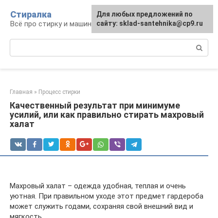
Перейти
Стиралка
Для любых предложений по
к
Всё про стирку и машинки
сайту: sklad-santehnika@cp9.ru
контенту
Поиск:
Главная
»
Процесс стирки
Качественный результат при минимуме
усилий, или как правильно стирать махровый
халат
Махровый халат – одежда удобная, теплая и очень
уютная. При правильном уходе этот предмет гардероба
может служить годами, сохраняя свой внешний вид и
мягкость.