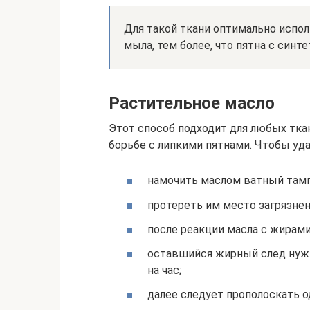
Для такой ткани оптимально испо
мыла, тем более, что пятна с синт
Растительное масло
Этот способ подходит для любых тка
борьбе с липкими пятнами. Чтобы уд
намочить маслом ватный тамп
протереть им место загрязнени
после реакции масла с жирами
оставшийся жирный след нуж
на час;
далее следует прополоскать о