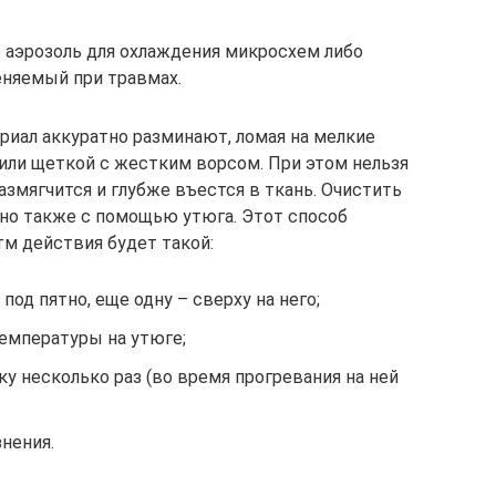
ь аэрозоль для охлаждения микросхем либо
няемый при травмах.
иал аккуратно разминают, ломая на мелкие
 или щеткой с жестким ворсом. При этом нельзя
азмягчится и глубже въестся в ткань. Очистить
о также с помощью утюга. Этот способ
тм действия будет такой:
од пятно, еще одну – сверху на него;
емпературы на утюге;
у несколько раз (во время прогревания на ней
знения.