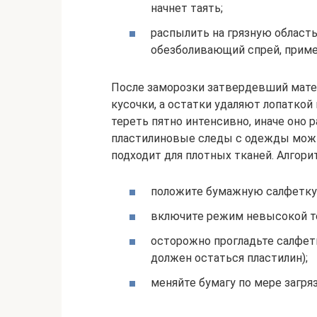
начнет таять;
распылить на грязную област
обезболивающий спрей, приме
После заморозки затвердевший матер
кусочки, а остатки удаляют лопаткой
тереть пятно интенсивно, иначе оно р
пластилиновые следы с одежды можн
подходит для плотных тканей. Алгори
положите бумажную салфетку п
включите режим невысокой т
осторожно прогладьте салфетк
должен остаться пластилин);
меняйте бумагу по мере загря