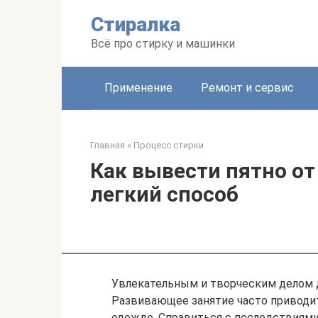
Перейти
Стиралка
к
контенту
Всё про стирку и машинки
Применение
Ремонт и сервис
Главная
»
Процесс стирки
Как вывести пятно от
легкий способ
Увлекательным и творческим делом дл
Развивающее занятие часто приводи
одежде. Справиться с последствиям