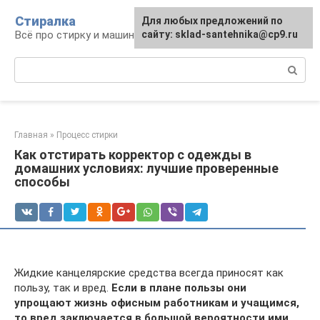
Перейти
Стиралка
Для любых предложений по
к
Всё про стирку и машинки
сайту: sklad-santehnika@cp9.ru
контенту
Поиск:
Главная
»
Процесс стирки
Как отстирать корректор с одежды в
домашних условиях: лучшие проверенные
способы
Жидкие канцелярские средства всегда приносят как
пользу, так и вред.
Если в плане пользы они
упрощают жизнь офисным работникам и учащимся,
то вред заключается в большой вероятности ими