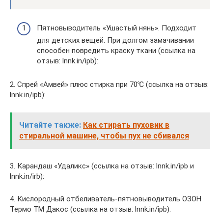
Пятновыводитель «Ушастый нянь». Подходит
для детских вещей. При долгом замачивании
способен повредить краску ткани (ссылка на
отзыв: lnnk.in/ipb):
2. Спрей «Амвей» плюс стирка при 70℃ (ссылка на отзыв:
lnnk.in/ipb):
Читайте также:
Как стирать пуховик в
стиральной машине, чтобы пух не сбивался
3. Карандаш «Удаликс» (ссылка на отзыв: lnnk.in/ipb и
lnnk.in/irb):
4. Кислородный отбеливатель-пятновыводитель ОЗОН
Термо ТМ Дакос (ссылка на отзыв: lnnk.in/ipb):