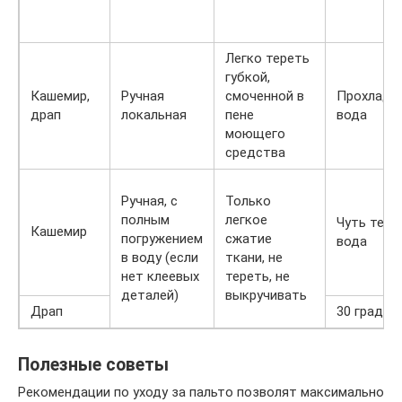
Легко тереть
губкой,
Кашемир,
Ручная
смоченной в
Прохладн
драп
локальная
пене
вода
моющего
средства
Ручная, с
Только
полным
легкое
Чуть тепл
Кашемир
погружением
сжатие
вода
в воду (если
ткани, не
нет клеевых
тереть, не
деталей)
выкручивать
Драп
30 градус
Полезные советы
Рекомендации по уходу за пальто позволят максимально