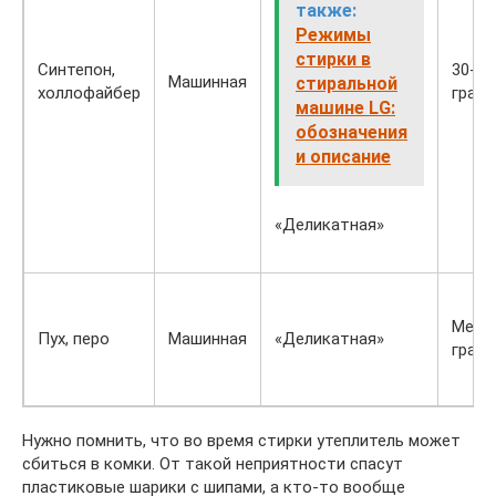
также:
Режимы
стирки в
Синтепон,
30-40
Машинная
стиральной
холлофайбер
граду
машине LG:
обозначения
и описание
«Деликатная»
Менее
Пух, перо
Машинная
«Деликатная»
граду
Нужно помнить, что во время стирки утеплитель может
сбиться в комки. От такой неприятности спасут
пластиковые шарики с шипами, а кто-то вообще