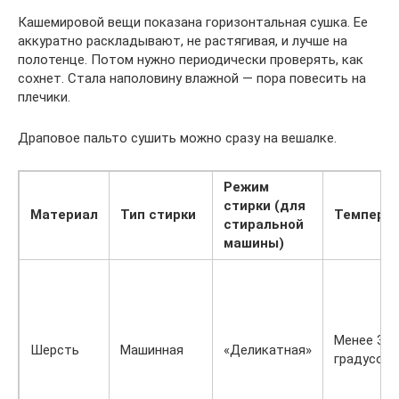
Кашемировой вещи показана горизонтальная сушка. Ее
аккуратно раскладывают, не растягивая, и лучше на
полотенце. Потом нужно периодически проверять, как
сохнет. Стала наполовину влажной — пора повесить на
плечики.
Драповое пальто сушить можно сразу на вешалке.
Режим
стирки (для
Материал
Тип стирки
Темпера
стиральной
машины)
Менее 30
Шерсть
Машинная
«Деликатная»
градусов