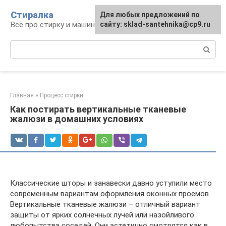
Перейти
Стиралка
Для любых предложений по
к
Всё про стирку и машинки
сайту: sklad-santehnika@cp9.ru
контенту
Поиск:
Главная
»
Процесс стирки
Как постирать вертикальные тканевые
жалюзи в домашних условиях
Классические шторы и занавески давно уступили место
современным вариантам оформления оконных проемов.
Вертикальные тканевые жалюзи – отличный вариант
защиты от ярких солнечных лучей или назойливого
любопытства соседей. Они эстетично смотрятся как в