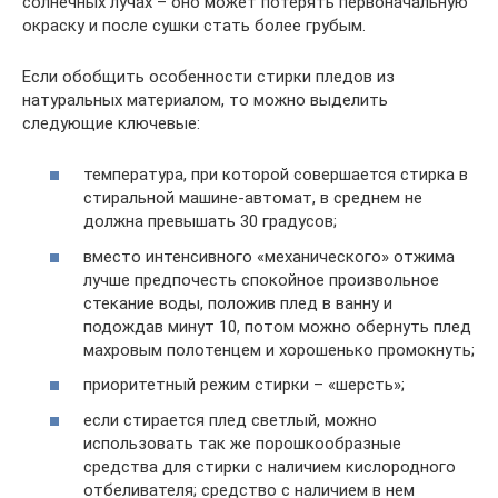
солнечных лучах – оно может потерять первоначальную
окраску и после сушки стать более грубым.
Если обобщить особенности стирки пледов из
натуральных материалом, то можно выделить
следующие ключевые:
температура, при которой совершается стирка в
стиральной машине-автомат, в среднем не
должна превышать 30 градусов;
вместо интенсивного «механического» отжима
лучше предпочесть спокойное произвольное
стекание воды, положив плед в ванну и
подождав минут 10, потом можно обернуть плед
махровым полотенцем и хорошенько промокнуть;
приоритетный режим стирки – «шерсть»;
если стирается плед светлый, можно
использовать так же порошкообразные
средства для стирки с наличием кислородного
отбеливателя; средство с наличием в нем