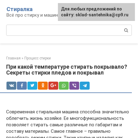
Перейти
Стиралка
Для любых предложений по
к
Всё про стирку и машинки
сайту: sklad-santehnika@cp9.ru
контенту
Поиск:
Главная
»
Процесс стирки
При какой температуре стирать покрывало?
Секреты стирки пледов и покрывал
Современная стиральная машина способна значительно
облегчить жизнь хозяйке. Ее многофункциональность
позволяет стирать самые различные по габаритам и
составу материалы. Самое главное – правильно
подобрать режим стирки. Такие крупные изделия как