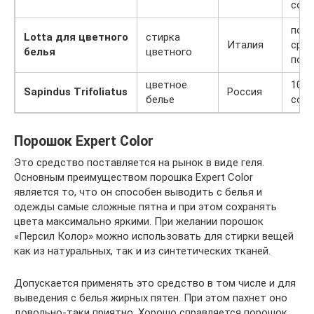
сос
попу
Lotta для цветного
стирка
Италия
сре
белья
цветного
поль
цветное
100%
Sapindus Trifoliatus
Россия
белье
сос
Порошок Expert Color
Это средство поставляется на рынок в виде геля.
Основным преимуществом порошка Expert Color
является то, что он способен выводить с белья и
одежды самые сложные пятна и при этом сохранять
цвета максимально яркими. При желании порошок
«Персил Колор» можно использовать для стирки вещей
как из натуральных, так и из синтетических тканей.
Допускается применять это средство в том числе и для
выведения с белья жирных пятен. При этом пахнет оно
довольно-таки приятно. Хорошо справляется порошок