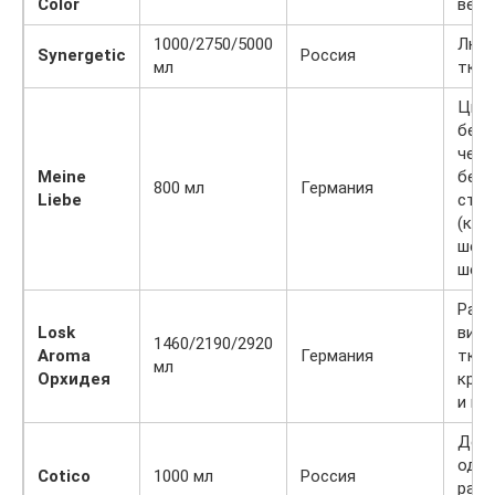
Color
вещ
1000/2750/5000
Люб
Synergetic
Россия
мл
ткан
Цвет
бело
черн
Meine
бель
800 мл
Германия
Liebe
стру
(кро
шерс
шелк
Раз
Losk
вид
1460/2190/2920
Aroma
Германия
ткан
мл
Орхидея
кром
и ше
Дет
одеж
Cotico
1000 мл
Россия
разн