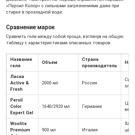
«Персил Колор» с сильными загрязнениями даже при
стирке в прохладной воде.
Сравнение марок
Сравнить гели между собой проще, взглянув на общую
таблицу с характеристиками описанных товаров.
Название
Страна
Объем
Наз
геля
производитель
Ласка
Синт
Active &
2000 мл
Россия
хлоп
Fresh
Persil
Цве
Color
1640/2920 мл
Германия
вещ
Expert Gel
Woolite
Хлоп
Premium
900 мл
Италия
цве