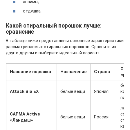
энзимы;
отдушка.
Какой стиральный порошок лучше:
сравнение
В таблице ниже представлены основные характеристики
рассматриваемых стиральных порошков. Сравните их
друг с другом и выберите идеальный вариант.
Осо
Название порошка
Назначение
Страна
сре
без
Attack Bio EX
белые вещи
Япония
кон
пор
луч
САРМА Active
соо
белые вещи
Россия
«Ландыш»
стои
каче