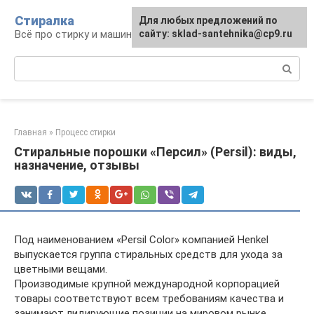
Перейти
Стиралка
Для любых предложений по
к
Всё про стирку и машинки
сайту: sklad-santehnika@cp9.ru
контенту
Поиск:
Главная
»
Процесс стирки
Стиральные порошки «Персил» (Persil): виды,
назначение, отзывы
Под наименованием «Persil Color» компанией Henkel
выпускается группа стиральных средств для ухода за
цветными вещами.
Производимые крупной международной корпорацией
товары соответствуют всем требованиям качества и
занимают лидирующие позиции на мировом рынке.