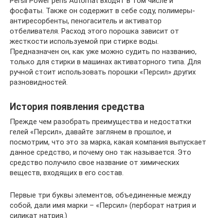
Persil Power perls Automat входят в том числе и
фосфаты. Также он содержит в себе соду, полимеры-
антиресорбенты, пеногаситель и активатор
отбеливателя. Расход этого порошка зависит от
жесткости используемой при стирке воды.
Предназначен он, как уже можно судить по названию,
только для стирки в машинах активаторного типа. Для
ручной стоит использовать порошки «Персил» других
разновидностей.
История появления средства
Прежде чем разобрать преимущества и недостатки
гелей «Персил», давайте заглянем в прошлое, и
посмотрим, что это за марка, какая компания выпускает
данное средство, и почему оно так называется. Это
средство получило свое название от химических
веществ, входящих в его состав.
Первые три буквы элементов, объединенные между
собой, дали имя марки – «Персил» (перборат натрия и
силикат натрия.)