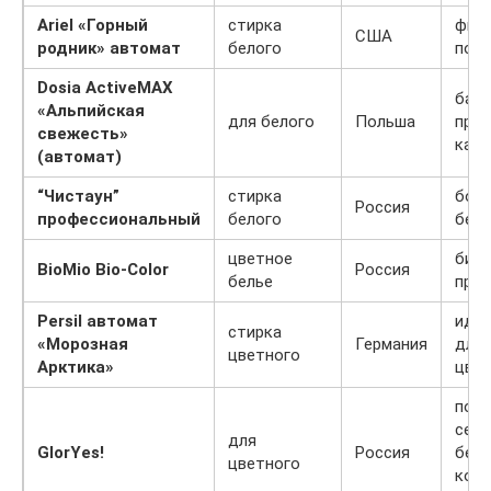
Ariel «Горный
стирка
фир
США
родник» автомат
белого
пор
Dosia ActiveMAX
бала
«Альпийская
для белого
Польша
прод
свежесть»
каче
(автомат)
“Чистаун”
стирка
боль
Россия
профессиональный
белого
безо
цветное
био
BioMio Bio-Color
Россия
белье
про
Persil автомат
идеа
стирка
«Морозная
Германия
для 
цветного
Арктика»
цвет
подх
семь
для
GlorYes!
Россия
без
цветного
ком