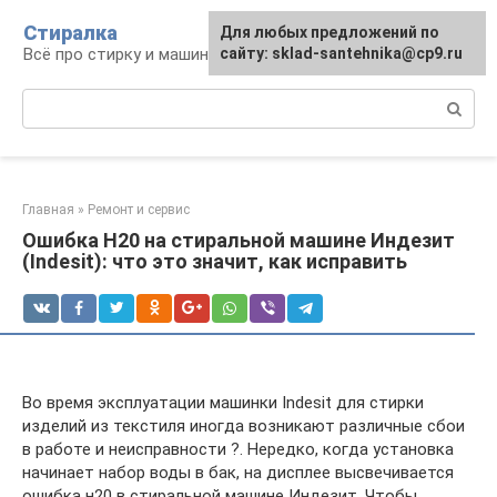
Перейти
Стиралка
Для любых предложений по
к
Всё про стирку и машинки
сайту: sklad-santehnika@cp9.ru
контенту
Поиск:
Главная
»
Ремонт и сервис
Ошибка H20 на стиральной машине Индезит
(Indesit): что это значит, как исправить
Во время эксплуатации машинки Indesit для стирки
изделий из текстиля иногда возникают различные сбои
в работе и неисправности ?. Нередко, когда установка
начинает набор воды в бак, на дисплее высвечивается
ошибка н20 в стиральной машине Индезит. Чтобы