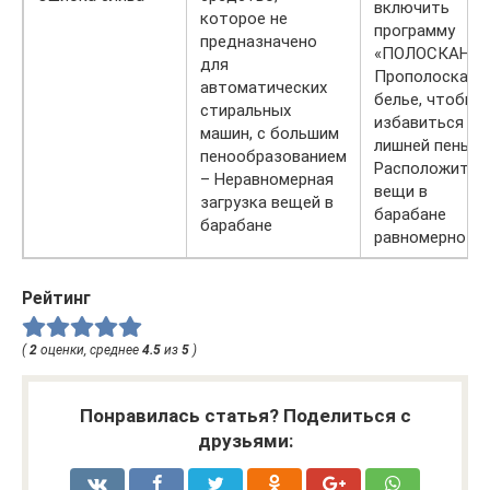
включить
которое не
программу
предназначено
«ПОЛОСКАНИЕ
для
Прополоскать
автоматических
белье, чтобы
стиральных
избавиться от
машин, с большим
лишней пены –
пенообразованием
Расположить
– Неравномерная
вещи в
загрузка вещей в
барабане
барабане
равномерно
Рейтинг
(
2
оценки, среднее
4.5
из
5
)
Понравилась статья? Поделиться с
друзьями: