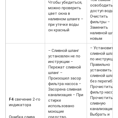
Чтобы убедиться,
освободить
можно проверить
доступ воды –
цвет окна в
Очистить
наливном шланге –
фильтры –
при утечке воды
Заменить
он красный
наливной шлан
новым
– Установить
– Сливной шланг
сливной шланг
установлен не по
по инструкции
инструкции –
Правильно
Пережат сливной
установить
шланг –
сливной шланг
Произошел засор
без перегибов
фильтра насоса –
Прочистить
Засорена сливная
фильтр насоса
канализация – При
Прочистить
F4
свечение 2-го
стирке
сливную
индикатора
использовано
канализацию –
моющие
Выбрать и
Ошибка слива
средство,