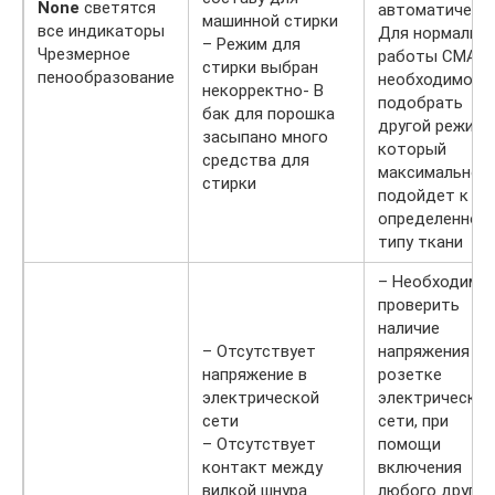
None
светятся
автоматическ
машинной стирки
все индикаторы
Для нормальн
– Режим для
Чрезмерное
работы СМА
стирки выбран
пенообразование
необходимо
некорректно- В
подобрать
бак для порошка
другой режим,
засыпано много
который
средства для
максимально
стирки
подойдет к
определенном
типу ткани
– Необходимо
проверить
наличие
– Отсутствует
напряжения в
напряжение в
розетке
электрической
электрической
сети
сети, при
– Отсутствует
помощи
контакт между
включения
вилкой шнура
любого другог