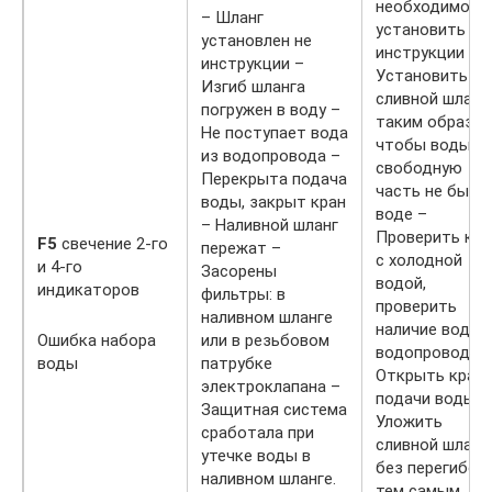
необходимо
– Шланг
установить по
установлен не
инструкции –
инструкции –
Установить
Изгиб шланга
сливной шланг
погружен в воду –
таким образом
Не поступает вода
чтобы воды
из водопровода –
свободную
Перекрыта подача
часть не была 
воды, закрыт кран
воде –
– Наливной шланг
Проверить кра
F5
свечение 2-го
пережат –
с холодной
и 4-го
Засорены
водой,
индикаторов
фильтры: в
проверить
наливном шланге
наличие воды 
Ошибка набора
или в резьбовом
водопроводе 
воды
патрубке
Открыть кран
электроклапана –
подачи воды –
Защитная система
Уложить
сработала при
сливной шланг
утечке воды в
без перегибов,
наливном шланге.
тем самым