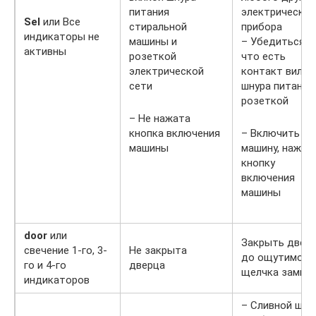
питания
электрическог
Sel
или Все
стиральной
прибора
индикаторы не
машины и
– Убедиться,
активны
розеткой
что есть
электрической
контакт вилки
сети
шнура питания
розеткой
– Не нажата
кнопка включения
– Включить
машины
машину, нажав
кнопку
включения
машины
door
или
Закрыть двер
свечение 1-го, 3-
Не закрыта
до ощутимого
го и 4-го
дверца
щелчка замка
индикаторов
– Сливной шла