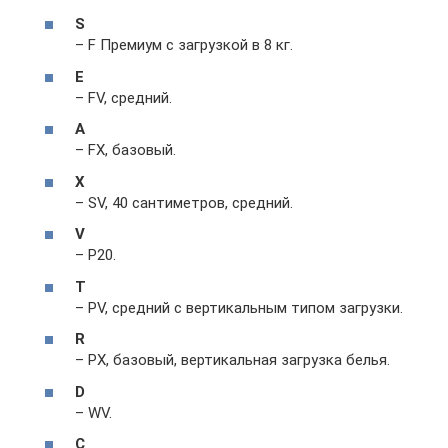
S
– F Премиум с загрузкой в 8 кг.
E
– FV, средний.
A
– FX, базовый.
X
– SV, 40 сантиметров, средний.
V
– P20.
T
– PV, средний с вертикальным типом загрузки.
R
– PX, базовый, вертикальная загрузка белья.
D
– WV.
C