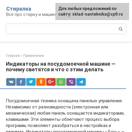
Перейти
Стиралка
Для любых предложений по
к
Всё про стирку и машинки
сайту: sklad-santehnika@cp9.ru
контенту
Поиск:
Главная
»
Применение
Индикаторы на посудомоечной машине —
почему светятся и что с этим делать
Посудомоечная техника оснащена панелью управления.
Независимо от разновидности (электронная или
механическая) любая панель оснащается индикаторами,
клавишами. Эти элементы облегчают процесс выбора
программ, позволяют разобраться в настройках и
режимах. Индикаторы посудомоечной машины « Бош » —