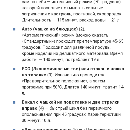
сам за себя — интенсивный режим (70 градусов),
который позволяет отмывать сильные
загрязнения с кастрюль, противней, сковородок.
Длительность — 115 минут, расход воды — 21 л.
Auto (чашка на блюдцах)
(2).
«Автоматический» режим (можно сказать
«Стандартный») проходит при температуре 45-65
градусов. Подходит для различной посуды,
кроме изделий из деликатного материала. Время
работы — 140 минут, потребляет 19 л.
ECO (Экономичное мытье) или стакан и чашка
на тарелке
(3). Изначально проводится
«Предварительное полоскание», а затем
программа при 50°С. Длится 140 минут, тратит 14
л.
Бокал с чашкой на подставке и две стрелки
вправо
(4) — быстрый цикл без первичного
ополаскивания при 45 градусах. Характеристики:
30 минут, 10 л.
«Душ» из капель воды
(5) — «Предварительное