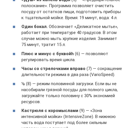
полоскание». Программа позволяет очистить
посуду от остатков пищи, подготовить приборы
к тщательной мойке. Время: 19 минут, вода: 4 л.
Один бокал.
Обозначает «Деликатное мытье»,
работает при температуре 40 градусов. В этом
случае можно мыть хрупкие изделия. Занимает
75 минут, тратит 15 л.
Плюс и минус с буквой
h
(6) — позволяют
регулировать время цикла.
Часы со стрелочками вправо
(7) — сокращение
длительности режима в два раза (VarioSpeed).
½
(8) — режим половинной загрузки. Если вы не
насобирали грязной посуды для полного цикла,
загружайте только половину с 30% экономией
ресурсов.
Кастрюля с коромыслами
(9) — «Зона
интенсивной мойки» (IntensiveZone). В нижнюю
часть вода поступает под более сильным