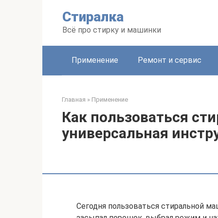
Перейти
Стиралка
к
контенту
Всё про стирку и машинки
Применение
Ремонт и сервис
Главная
»
Применение
Как пользоваться ст
универсальная инстр
Сегодня пользоваться стиральной ма
засыпал порошок, выбрал режим и наж