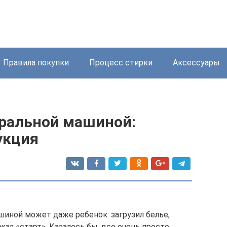
Правила покупки
Процесс стирки
Аксессуары
иральной машиной:
укция
шиной может даже ребенок: загрузил белье,
ал «старт». Казалось бы, все очень просто.