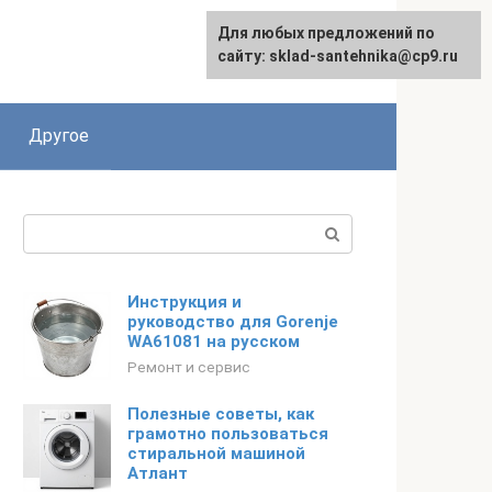
Для любых предложений по
сайту: sklad-santehnika@cp9.ru
Другое
Поиск:
Инструкция и
руководство для Gorenje
WA61081 на русском
Ремонт и сервис
Полезные советы, как
грамотно пользоваться
стиральной машиной
Атлант