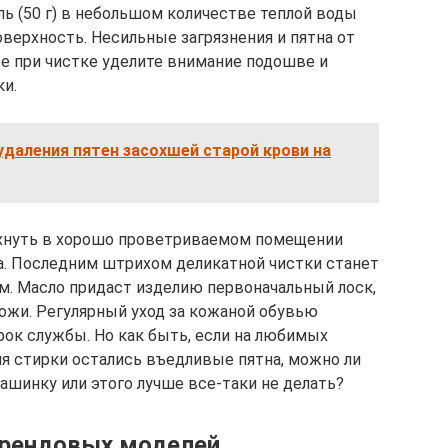
ель (50 г) в небольшом количестве теплой воды
оверхность. Несильные загрязнения и пятна от
е при чистке уделите внимание подошве и
ки.
даления пятен засохшей старой крови на
охнуть в хорошо проветриваемом помещении
са. Последним штрихом деликатной чистки станет
. Масло придаст изделию первоначальный лоск,
ожи. Регулярный уход за кожаной обувью
рок службы. Но как быть, если на любимых
ля стирки остались въедливые пятна, можно ли
ашинку или этого лучше все-таки не делать?
брендовых моделей