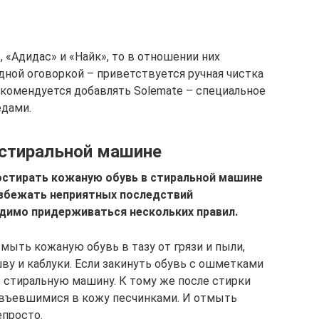
, «Адидас» и «Найк», то в отношении них
дной оговоркой – приветствуется ручная чистка
екомендуется добавлять Solemate – специальное
едами.
 стиральной машине
остирать кожаную обувь в стиральной машине
избежать неприятных последствий
димо придерживаться нескольких правил.
мыть кожаную обувь в тазу от грязи и пыли,
у и каблуки. Если закинуть обувь с ошметками
ь стиральную машину. К тому же после стирки
с въевшимися в кожу песчинками. И отмыть
епросто.