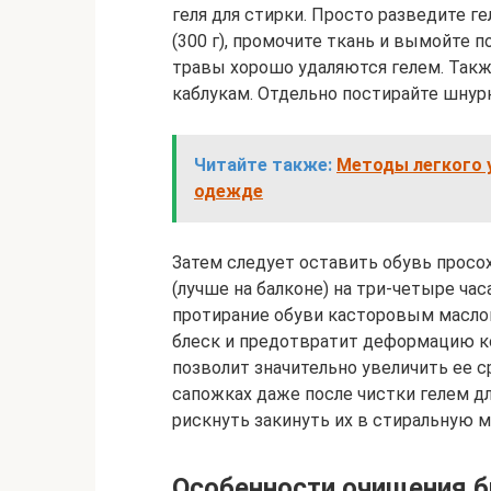
геля для стирки. Просто разведите г
(300 г), промочите ткань и вымойте п
травы хорошо удаляются гелем. Такж
каблукам. Отдельно постирайте шнур
Читайте также:
Методы легкого у
одежде
Затем следует оставить обувь прос
(лучше на балконе) на три-четыре ча
протирание обуви касторовым маслом
блеск и предотвратит деформацию к
позволит значительно увеличить ее с
сапожках даже после чистки гелем д
рискнуть закинуть их в стиральную м
Особенности очищения 