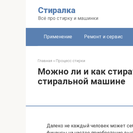
Перейти
Стиралка
к
контенту
Всё про стирку и машинки
Применение
Ремонт и сервис
Главная
»
Процесс стирки
Можно ли и как стира
стиральной машине
Далеко не каждый человек может се
финансы на частое приобретение выс