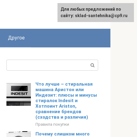
Для любых предложений по
сайту: sklad-santehnika@cp9.ru
Другое
Поиск:
Что лучше – стиральная
машина Аристон или
Индезит: плюсы и минусы
стиралок Indesit и
Хотпоинт Ariston,
сравнение брендов
(сходства и различия)
Правила покупки
Почему слишком много