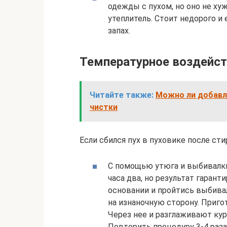
одежды с пухом, но оно не ху
утеплитель. Стоит недорого и
запах.
Температурное воздейс
Читайте также:
Можно ли добавл
чистки
Если сбился пух в пуховике после ст
С помощью утюга и выбивалки
часа два, но результат гаран
основании и пройтись выбива
на изнаночную сторону. Приг
Через нее и разглаживают курт
Повторить процедуру 3-4 раз