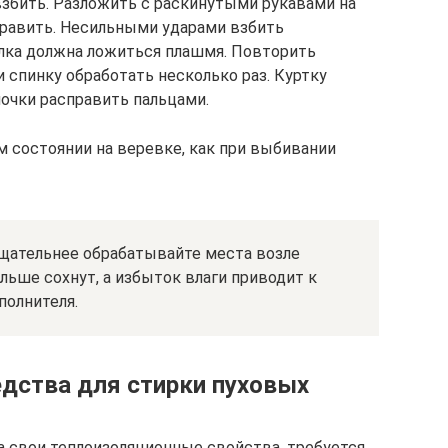
взбить. Разложить с раскинутыми рукавами на
править. Несильными ударами взбить
алка должна ложиться плашмя. Повторить
и спинку обработать несколько раз. Куртку
мочки расправить пальцами.
 состоянии на веревке, как при выбивании
щательнее обрабатывайте места возле
льше сохнут, а избыток влаги приводит к
олнителя.
дства для стирки пуховых
а свои теплоизоляционные свойства, требуется