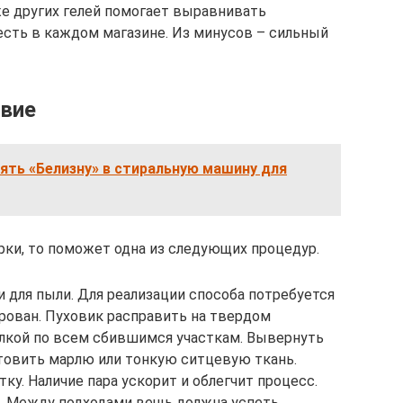
же других гелей помогает выравнивать
 есть в каждом магазине. Из минусов – сильный
твие
ять «Белизну» в стиральную машину для
ирки, то поможет одна из следующих процедур.
 для пыли. Для реализации способа потребуется
тирован. Пуховик расправить на твердом
лкой по всем сбившимся участкам. Вывернуть
отовить марлю или тонкую ситцевую ткань.
ку. Наличие пара ускорит и облегчит процесс.
а. Между подходами вещь должна успеть