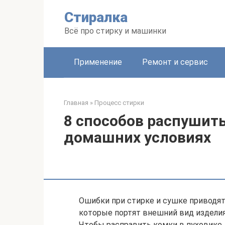
Перейти
Стиралка
к
контенту
Всё про стирку и машинки
Применение
Ремонт и сервис
Главная
»
Процесс стирки
8 способов распушить
домашних условиях
Ошибки при стирке и сушке приводят
которые портят внешний вид издели
Чтобы расправить комки в пуховике,