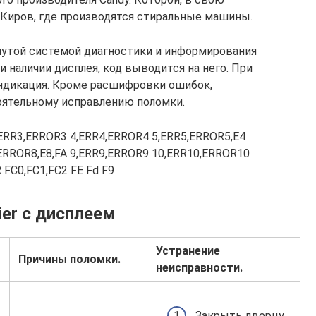
 Киров, где производятся стиральные машины.
нутой системой диагностики и информирования
и наличии дисплея, код выводится на него. При
индикация. Кроме расшифровки ошибок,
ятельному исправлению поломки.
,ERR3,ERROR3 4,ERR4,ERROR4 5,ERR5,ERROR5,Е4
ERROR8,Е8,FA 9,ERR9,ERROR9 10,ERR10,ERROR10
 FC0,FC1,FC2 FE Fd F9
er с дисплеем
Устранение
Причины поломки.
неисправности.
Закрыть дверцу