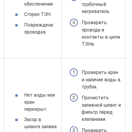
обеспечения.
трубочный
нагреватель.
Сгорел ТЭН.
Проверить
Повреждена
провода и
проводка.
контакты в цепи
ТЭНа.
Проверить кран
и наличие воды в
трубах.
Нет воды или
Прочистить
кран
заливной шланг и
перекрыт.
фильтр перед
клапанами.
Засор в
шланге залива
Проверить