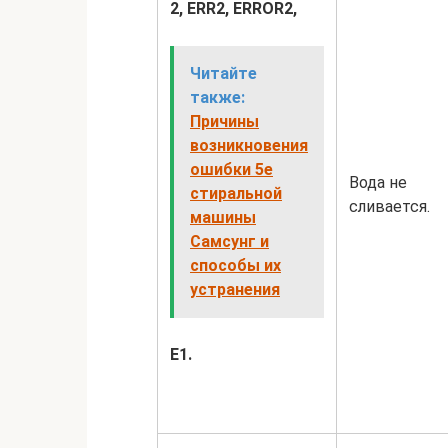
2,
ERR2,
ERROR2,
Читайте
также:
Причины
возникновения
ошибки 5е
Вода не
стиральной
сливается.
машины
Самсунг и
способы их
устранения
E1.