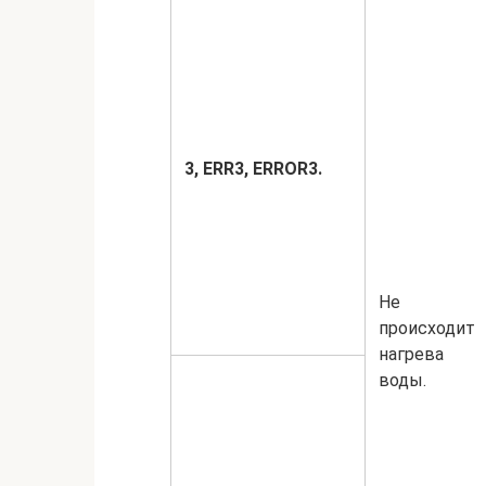
3,
ERR3,
ERROR3.
Не
происходит
нагрева
воды.