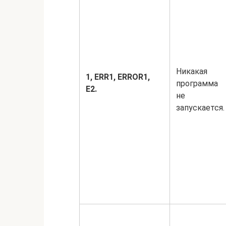
Никакая
1,
ERR1,
ERROR1,
программа
E2.
не
запускается.