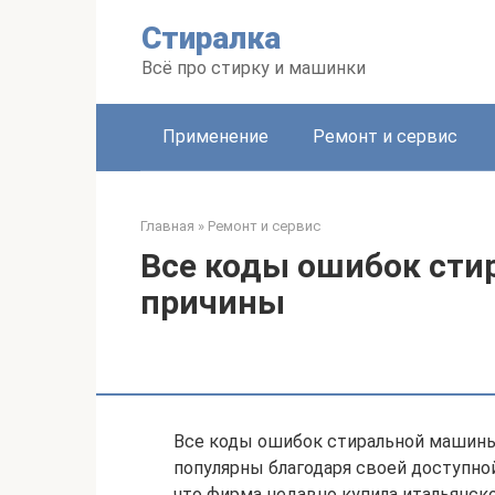
Перейти
Стиралка
к
контенту
Всё про стирку и машинки
Применение
Ремонт и сервис
Главная
»
Ремонт и сервис
Все коды ошибок сти
причины
Все коды ошибок стиральной машины
популярны благодаря своей доступной
что фирма недавно купила итальянско