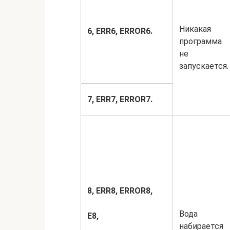
Никакая
6,
ERR6,
ERROR6.
программа
не
запускается.
7,
ERR7,
ERROR7.
8,
ERR8,
ERROR8,
Вода
Е8,
набирается