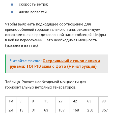
скорость ветра;
число лопастей.
Чтобы выяснить подходящее соотношение для
приспособлений горизонтального типа, рекомендуем
ознакомиться с представленной ниже таблицей. Цифры
в ней на пересечении – это необходимая мощность
(указана в ваттах).
Читайте также:
Сверлильный станок своими
руками: ТОП-10 схем с фото (+ инструкции)
Таблица. Расчет необходимой мощности для
горизонтальных ветряных генераторов.
1м
3
8
15
27
42
63
90
2м
13
31
63
107
168
250
357