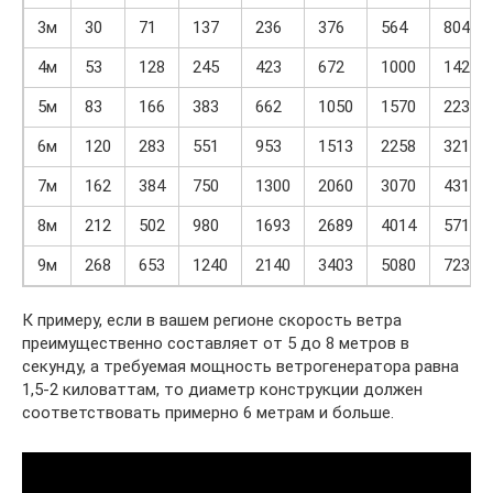
3м
30
71
137
236
376
564
804
4м
53
128
245
423
672
1000
1423
5м
83
166
383
662
1050
1570
2233
6м
120
283
551
953
1513
2258
3215
7м
162
384
750
1300
2060
3070
4310
8м
212
502
980
1693
2689
4014
5715
9м
268
653
1240
2140
3403
5080
7230
К примеру, если в вашем регионе скорость ветра
преимущественно составляет от 5 до 8 метров в
секунду, а требуемая мощность ветрогенератора равна
1,5-2 киловаттам, то диаметр конструкции должен
соответствовать примерно 6 метрам и больше.