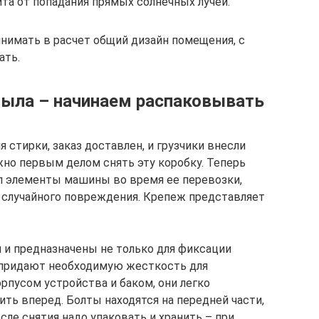
та от попадания прямых солнечных лучей.
нимать в расчет общий дизайн помещения, с
ать.
была – начинаем распаковывать
я стирки, заказ доставлен, и грузчики внесли
ужно первым делом снять эту коробку. Теперь
л элементы машины во время ее перевозки,
 случайного повреждения. Крепеж представляет
и и предназначены не только для фиксации
и придают необходимую жесткость для
рпусом устройства и баком, они легко
ить вперед. Болты находятся на передней части,
сле снятия надо упаковать и хранить – при