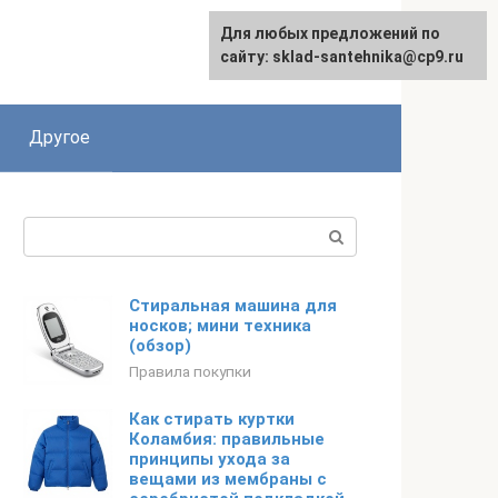
Для любых предложений по
сайту: sklad-santehnika@cp9.ru
Другое
Поиск:
Стиральная машина для
носков; мини техника
(обзор)
Правила покупки
Как стирать куртки
Коламбия: правильные
принципы ухода за
вещами из мембраны с