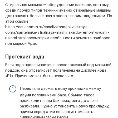
Стиральная машина — оборудование сложное, поэтому
среди прочих типов техники именно стиральные машины
доставляют больше всего хлопот своим владельцам. По
этой ссылке
https://aquacomm.ru/cancliz/mnogokvartirnyie-
doma/santehnika/stiralnaya-mashina-ardo-remont-svoimi-
rukami.html рассмотрим особенности ремонта приборов
под маркой Ардо.
Протекает вода
Если вода просачивается в расположенный под машиной
поддон, она отреагирует появлением на дисплее кода
«Е1». Причин может быть несколько:
Перестала держать воду прокладка между
двумя половинками бака. Обычно такое
происходит, если бак незадолго до этого
разбирали. Нужно установить новую прокладку,
причем перед этим ее следует смазать
силиконовым герметиком.