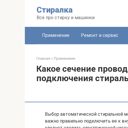
Перейти
Стиралка
к
контенту
Всё про стирку и машинки
Применение
Ремонт и сервис
Главная
»
Применение
Какое сечение прово
подключения стирал
Выбор автоматической стиральной ма
важно правильно подключить ее к в
следует уделить электрической част