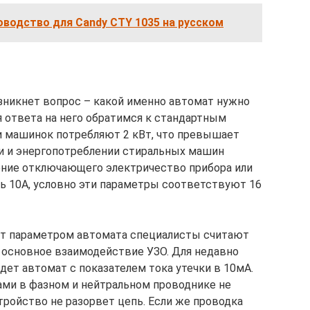
оводство для Candy CTY 1035 на русском
озникнет вопрос – какой именно автомат нужно
 ответа на него обратимся к стандартным
и машинок потребляют 2 кВт, что превышает
и и энергопотреблении стиральных машин
ачение отключающего электричество прибора или
ь 10А, условно эти параметры соответствуют 16
т параметром автомата специалисты считают
т основное взаимодействие УЗО. Для недавно
дет автомат с показателем тока утечки в 10мА.
ами в фазном и нейтральном проводнике не
тройство не разорвет цепь. Если же проводка