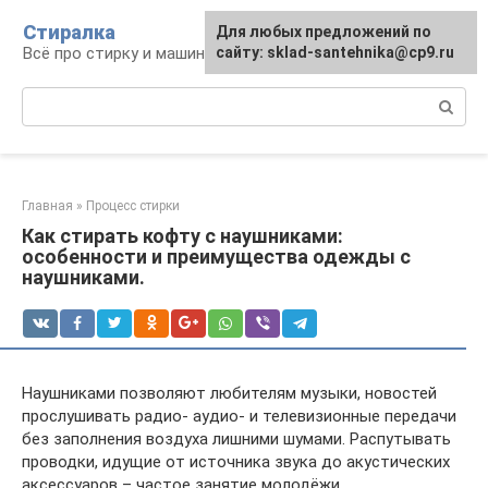
Перейти
Стиралка
Для любых предложений по
к
Всё про стирку и машинки
сайту: sklad-santehnika@cp9.ru
контенту
Поиск:
Главная
»
Процесс стирки
Как стирать кофту с наушниками:
особенности и преимущества одежды с
наушниками.
Наушниками позволяют любителям музыки, новостей
прослушивать радио- аудио- и телевизионные передачи
без заполнения воздуха лишними шумами. Распутывать
проводки, идущие от источника звука до акустических
аксессуаров – частое занятие молодёжи.