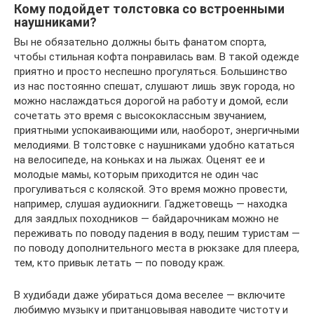
Кому подойдет толстовка со встроенными
наушниками?
Вы не обязательно должны быть фанатом спорта,
чтобы стильная кофта понравилась вам. В такой одежде
приятно и просто неспешно прогуляться. Большинство
из нас постоянно спешат, слушают лишь звук города, но
можно наслаждаться дорогой на работу и домой, если
сочетать это время с высококлассным звучанием,
приятными успокаивающими или, наоборот, энергичными
мелодиями. В толстовке с наушниками удобно кататься
на велосипеде, на коньках и на лыжах. Оценят ее и
молодые мамы, которым приходится не один час
прогуливаться с коляской. Это время можно провести,
например, слушая аудиокниги. Гаджетовещь — находка
для заядлых походников — байдарочникам можно не
переживать по поводу падения в воду, пешим туристам —
по поводу дополнительного места в рюкзаке для плеера,
тем, кто привык летать — по поводу краж.
В худибади даже убираться дома веселее — включите
любимую музыку и пританцовывая наводите чистоту и