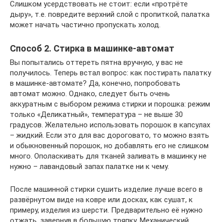
Слишком усердствовать не стоит: если «протрёте
дыру», т.е. повредите верхний слой с пропиткой, палатка
может начать частично пропускать холод.
Способ 2. Стирка в машинке-автомат
Вы попытались оттереть пятна вручную, у вас не
получилось. Теперь встал вопрос: как постирать палатку
в машинке-автомате? Да, конечно, попробовать
автомат можно. Однако, следует быть очень
аккуратным с выбором режима стирки и порошка: режим
только «Деликатный», температура – не выше 30
градусов. Желательно использовать порошок в капсулах
– жидкий. Если это для вас дороговато, то можно взять
и обыкновенный порошок, но добавлять его не слишком
много. Ополаскивать для тканей заливать в машинку не
нужно – лавандовый запах палатке ни к чему.
После машинной стирки сушить изделие лучше всего в
развёрнутом виде на ковре или досках, как сушат, к
примеру, изделия из шерсти. Предварительно её нужно
отжать, завернув в большую тряпку. Механический