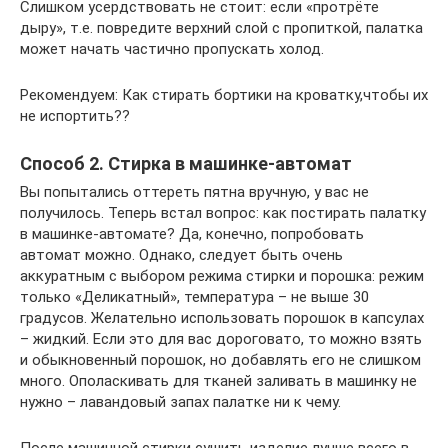
Слишком усердствовать не стоит: если «протрёте
дыру», т.е. повредите верхний слой с пропиткой, палатка
может начать частично пропускать холод.
Рекомендуем: Как стирать бортики на кроватку,чтобы их
не испортить??
Способ 2. Стирка в машинке-автомат
Вы попытались оттереть пятна вручную, у вас не
получилось. Теперь встал вопрос: как постирать палатку
в машинке-автомате? Да, конечно, попробовать
автомат можно. Однако, следует быть очень
аккуратным с выбором режима стирки и порошка: режим
только «Деликатный», температура – не выше 30
градусов. Желательно использовать порошок в капсулах
– жидкий. Если это для вас дороговато, то можно взять
и обыкновенный порошок, но добавлять его не слишком
много. Ополаскивать для тканей заливать в машинку не
нужно – лавандовый запах палатке ни к чему.
После машинной стирки сушить изделие лучше всего в