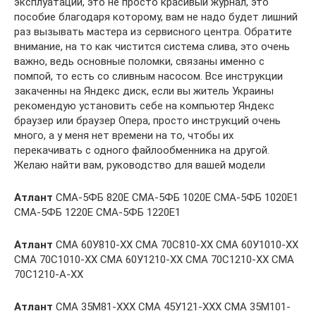
эксплуатации, это не просто красивый журнал, это
пособие благодаря которому, вам не надо будет лишний
раз вызывать мастера из сервисного центра. Обратите
внимание, на то как чистится система слива, это очень
важно, ведь основные поломки, связаны именно с
помпой, то есть со сливным насосом. Все инструкции
закаченны на Яндекс диск, если вы житель Украины
рекомендую установить себе на компьютер Яндекс
браузер или браузер Опера, просто инструкций очень
много, а у меня нет времени на то, чтобы их
перекачивать с одного файлообменника на другой.
Желаю найти вам, руководство для вашей модели
Атлант
СМА-5ФБ 820Е СМА-5ФБ 1020Е СМА-5ФБ 1020Е1
СМА-5ФБ 1220Е СМА-5ФБ 1220Е1
Атлант
СМА 60У810-ХХ СМА 70С810-ХХ СМА 60У1010-ХХ
СМА 70С1010-ХХ СМА 60У1210-ХХ СМА 70С1210-ХХ СМА
70С1210-А-ХХ
Атлант
СМА 35М81-ХХХ СМА 45У121-ХХХ СМА 35М101-