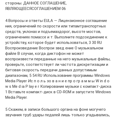
стороны. ДАННОЕ СОГЛАШЕНИЕ,
ЯВЛЯЮЩЕЕСЯСОГЛАШЕНИЕМ 06
4 Вопросы и ответы EULA — Лицензионное соглашение
ния, ограничений по скорости или типамтранспортных
средств, уклонах и подъемахдорог, высоте мостов,
ограничениях помассе и т. Выполните подсоединение к
устройству, которое будет использоваться, 3 30 RU
Воспроизведение Воспрои звед ение О музыкальном
файле В случае, когда диктофон не может
воспроизвести переданные на него музыкальные файлы,
проверьте, соответствует ли частота дискретизации и
битовая скорость передачи данных допустимым
диапазонам, 5 54 RU Использование программы Windows
Media Player Ис п о л ь зо в а н и е пр о гр а м м ы W in d o
w s Me d ia P lay e r Копирование музыки с компакт-диска
1 Вставьте компакт-диск в CD-ROM и запустите Windows
Media Player.
5 Скажем, в записи большого органа на фоне могучего
звучания труб удары педалей лишь только угадывались,