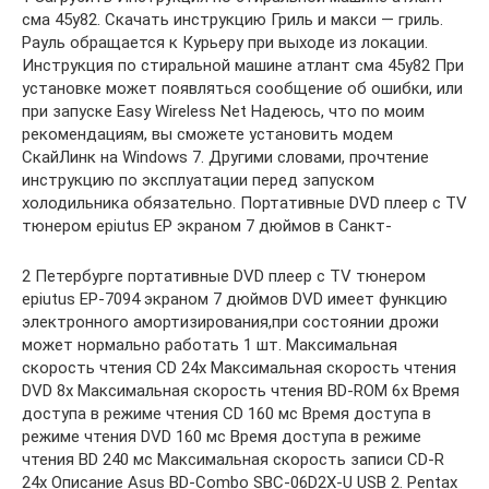
сма 45у82. Скачать инструкцию Гриль и макси — гриль.
Рауль обращается к Курьеру при выходе из локации.
Инструкция по стиральной машине атлант сма 45у82 При
установке может появляться сообщение об ошибки, или
при запуске Easy Wireless Net Надеюсь, что по моим
рекомендациям, вы сможете установить модем
СкайЛинк на Windows 7. Другими словами, прочтение
инструкцию по эксплуатации перед запуском
холодильника обязательно. Портативные DVD плеер с TV
тюнером epiutus EP экраном 7 дюймов в Санкт-
2 Петербурге портативные DVD плеер с TV тюнером
epiutus EP-7094 экраном 7 дюймов DVD имеет функцию
электронного амортизирования,при состоянии дрожи
может нормально работать 1 шт. Максимальная
скорость чтения CD 24x Максимальная скорость чтения
DVD 8x Максимальная скорость чтения BD-ROM 6x Время
доступа в режиме чтения CD 160 мс Время доступа в
режиме чтения DVD 160 мс Время доступа в режиме
чтения BD 240 мс Максимальная скорость записи CD-R
24x Описание Asus BD-Combo SBC-06D2X-U USB 2. Pentax