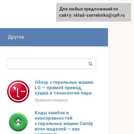
Для любых предложений по
сайту: sklad-santehnika@cp9.ru
Другое
Поиск:
Обзор стиральных машин
LG — прямой привод,
сушка и технология пара
Правила покупки
Коды ошибок и
неисправностей
стиральных машин Candy
всех моделей — как