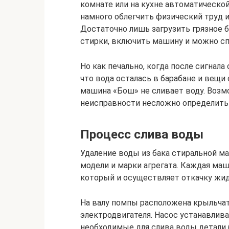
комнате или на кухне автоматическо
намного облегчить физический труд 
Достаточно лишь загрузить грязное 
стирки, включить машину и можно сп
Но как печально, когда после сигнала
что вода осталась в барабане и вещи
машина «Бош» не сливает воду. Воз
неисправности несложно определить 
Процесс слива воды
Удаление воды из бака стиральной м
модели и марки агрегата. Каждая ма
который и осуществляет откачку жид
На валу помпы расположена крыльча
электродвигателя. Насос устанавлива
необходимые для слива воды детали (