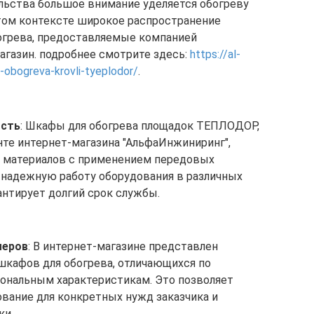
льства большое внимание уделяется обогреву
этом контексте широкое распространение
огрева, предоставляемые компанией
агазин. подробнее смотрите здесь:
https://al-
-obogreva-krovli-tyeplodor/
.
ость
: Шкафы для обогрева площадок ТЕПЛОДОР,
те интернет-магазина "АльфаИнжиниринг",
х материалов с применением передовых
т надежную работу оборудования в различных
антирует долгий срок службы.
меров
: В интернет-магазине представлен
кафов для обогрева, отличающихся по
ональным характеристикам. Это позволяет
вание для конкретных нужд заказчика и
ки.