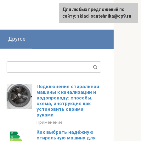
Для любых предложений по
сайту: sklad-santehnika@cp9.ru
Другое
Поиск:
Подключение стиральной
машины к канализации и
водопроводу: способы,
схема, инструкция как
установить своими
руками
Применение
Как выбрать надёжную
стиральную машину для