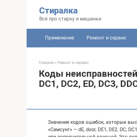
Перейти
Стиралка
к
контенту
Всё про стирку и машинки
Применение
Ремонт и сервис
Главная
»
Ремонт и сервис
Коды неисправностей —
DC1, DC2, ED, DC3, D
Значения кодов ошибок, которые вы
«Самсунг» — dE, door, DE1, DE2, DC, DC
или дополнительной дверцей. Это до