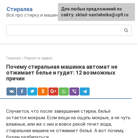
Перейти
Стиралка
Для любых предложений по
к
Всё про стирку и машинки
сайту: sklad-santehnika@cp9.ru
контенту
Поиск:
Главная
»
Ремонт и сервис
Почему стиральная машинка автомат не
отжимает белье и гудит: 12 возможных
причин
Случается, что после завершения стирки, бельё
остается мокрым. Если вещи на ощупь мокрые, а не чуть
влажные, или же с них и вовсе рекой течет вода,
стиральная машина не отжимает бельё. А вот почему,
будем разбираться.