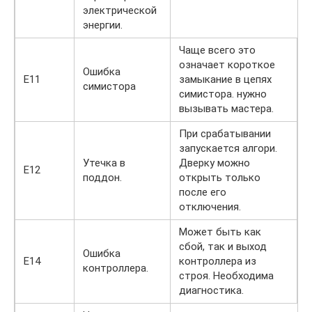
электрической
энергии.
Чаще всего это
означает короткое
Ошибка
Е11
замыкание в цепях
симистора
симистора. нужно
вызывать мастера.
При срабатывании
запускается алгори.
Утечка в
Дверку можно
Е12
поддон.
открыть только
после его
отключения.
Может быть как
сбой, так и выход
Ошибка
Е14
контроллера из
контроллера.
строя. Необходима
диагностика.