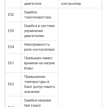
двигателя.
контроллер.
Ошибка
Е52
тахогенератора
Ошибка в системе
Е53
управление
двигателем.
Неисправность
Е54
реле контроллера
Превышен лимит
Е61
времени на нагрев
воды.
Превышение
температуры в
Е62
баке допустимого
значения
Ошибка нагрева
при сушке.