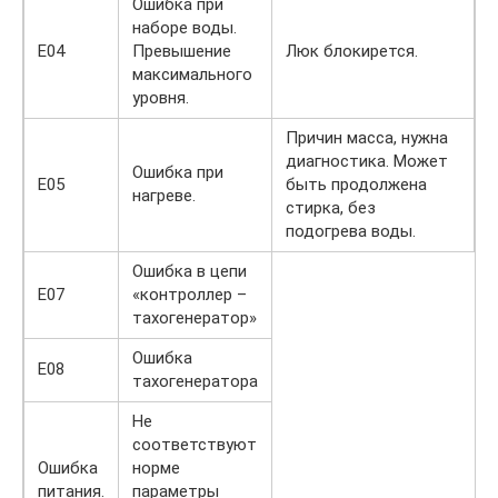
Ошибка при
наборе воды.
Е04
Превышение
Люк блокирется.
максимального
уровня.
Причин масса, нужна
диагностика. Может
Ошибка при
Е05
быть продолжена
нагреве.
стирка, без
подогрева воды.
Ошибка в цепи
Е07
«контроллер –
тахогенератор»
Ошибка
Е08
тахогенератора
Не
соответствуют
Ошибка
норме
питания.
параметры