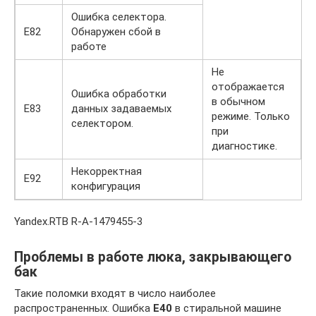
Ошибка селектора.
Е82
Обнаружен сбой в
работе
Не
отображается
Ошибка обработки
в обычном
Е83
данных задаваемых
режиме. Только
селектором.
при
диагностике.
Некорректная
Е92
конфигурация
Yandex.RTB R-A-1479455-3
Проблемы в работе люка, закрывающего
бак
Такие поломки входят в число наиболее
распространенных. Ошибка
Е40
в стиральной машине