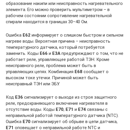
образование накипи или неисправность нагревательного
элемента. Его можно проверить мультиметром – в
рабочем состоянии сопротивление нагревательной
спирали находится в границах 30–40 Ом.
Ошибка
E62
информирует о слишком быстром и сильном
нагреве воды. Вероятная причина – неисправность
температурного датчика, который потребуется
заменить. Коды
E66
и
E3A
предупреждают о том, что не
работает реле, управляющее работой ТЭН. Кроме
неисправного реле, проблема может быть в
управляющих цепях. Комбинация
E68
сообщает о
высоком токе утечки. Причиной может быть
неисправный ТЭН или ЭБУ.
Код
E36
сигнализирует о выходе из строя защитного
реле, предохраняющего включение нагревателя в
отсутствие воды. Коды
E70
,
E71
и
E74
связаны с
неправильной работой температурного датчика (NTC).
Ошибка
E70
сигнализирует об обрыве в цепи датчика,
E71
оповещает о неправильной работе NTC и