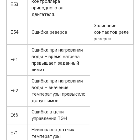
контроллера
Е53
приводного эл.
двигателя.
Залипание
Е54
Ошибка реверса
контактов реле
реверса.
Ошибка при нагревании
воды – время нагрева
Е61
превышает заданный
лимит.
Ошибка при нагревании
воды – значение
Е62
температуры превысило
допустимое.
Ошибка в цепи
Е66
управления ТЭН
Неисправен датчик
Е71
температуры