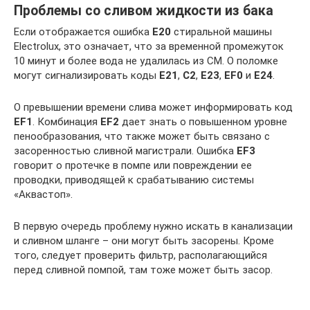
Проблемы со сливом жидкости из бака
Если отображается ошибка
Е20
стиральной машины
Electrolux, это означает, что за временной промежуток
10 минут и более вода не удалилась из СМ. О поломке
могут сигнализировать коды
E21
,
C2
,
E23
,
EF0
и
E24
.
О превышении времени слива может информировать код
EF1
. Комбинация
EF2
дает знать о повышенном уровне
пенообразования, что также может быть связано с
засоренностью сливной магистрали. Ошибка
EF3
говорит о протечке в помпе или повреждении ее
проводки, приводящей к срабатыванию системы
«Аквастоп».
В первую очередь проблему нужно искать в канализации
и сливном шланге – они могут быть засорены. Кроме
того, следует проверить фильтр, располагающийся
перед сливной помпой, там тоже может быть засор.