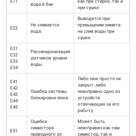
Е11
как при стирке, так и
вода в бак
при сушке.
Выводится при
Не сливается
превышении лимита
Е22
вода.
на слив воды при
сушке.
Е31
Рассинхронизация
Е32
датчиков уровня
Е33
воды.
Е34
Либо люк просто не
Е41
закрыт, либо
Е42
Ошибка системы
неисправно одно из
Е43
блокировки люка
устройств
Е44
отвечающих за его
Е45
работу.
Ошибка
Может быть
симистора
неисправен как сам
Е51
приводного эл.
симистор, так и