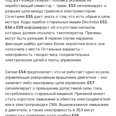
Код
E51
конкретизирует поломку, указывая на
неработающий симистор – триак.
E53
сигнализирует о
разрыве цепи между триаком и электромотором.
Сочетание
E55
дает знать о том, что есть обрыв в цепи
мотора. Коды ошибок стиральных машин Electrolux
E52
,
E56
и
E59
информируют об отсутствии сигналов,
которые должен посылать тахогенератор. Причины
могут быть разными. В первом случае нарушена
фиксация шайбы датчика Холла: вероятнее всего, она
соскочила с места. Остальные варианты –
неисправность таходатчика, соединительных
электрических цепей и платы управления.
Сигнал
E54
предполагает, что не работает одно из реле,
управляющих реверсивным вращением двигателя – оно
залипает либо неисправны цепи управления.
E57
сигнализирует о превышении допустимой силы тока,
потребляемого стиральной машиной. Причиной может
стать короткое замыкание в обмотке электродвигателя
или в электропроводке СМА. Вышеуказанное замыкание
в двигателе, а также неисправность в ЭБУ могут
привести к появлению кода ошибки
E58
.