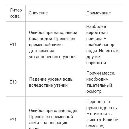
Литер
Значение
Примечание
кода
Наиболее
Ошибка при наполнении
вероятная
бака водой. Превышен
причина –
Е11
временной лимит
слабый напор
достижения
воды. Но есть и
установленного уровня.
другие
варианты
Причин масса,
Падение уровня воды
необходим
Е13
вследствие утечки.
тщательный
осмотр.
Первое что
нужно сделать
Ошибка при сливе воды.
– почистить
Превышен временной
Е21
фильтр. Если не
лимит на операцию
помогло,
слива.