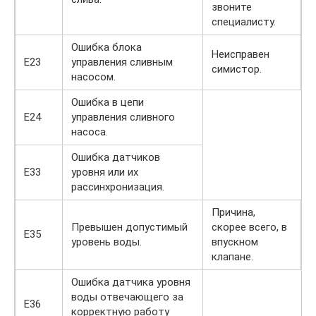
звоните
специалисту.
Ошибка блока
Неисправен
Е23
управления сливным
симистор.
насосом.
Ошибка в цепи
Е24
управления сливного
насоса.
Ошибка датчиков
Е33
уровня или их
рассинхронизация.
Причина,
Превышен допустимый
скорее всего, в
Е35
уровень воды.
впускном
клапане.
Ошибка датчика уровня
воды отвечающего за
Е36
корректную работу