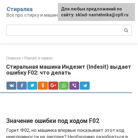
Перейти
Стиралка
Для любых предложений по
к
Всё про стирку и машинки
сайту: sklad-santehnika@cp9.ru
контенту
Поиск:
Главная
»
Ремонт и сервис
Стиральная машина Индезит (Indesit) выдает
ошибку F02: что делать
Значение ошибки под кодом F02
Горит Ф02, но машинка впервые показывает этот код
неисправности на дисплее? Необходимо разобраться в